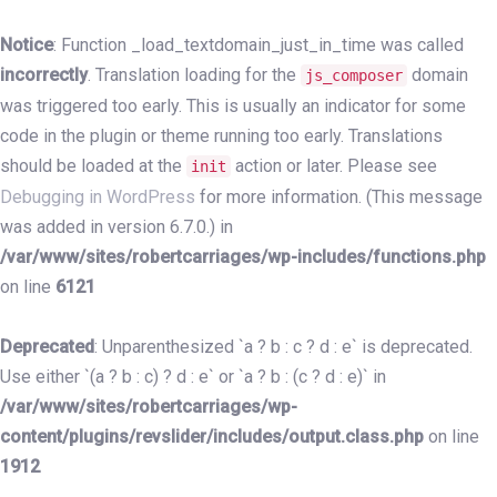
Skip
Skip
links
to
Notice
: Function _load_textdomain_just_in_time was called
primary
incorrectly
. Translation loading for the
domain
js_composer
navigation
was triggered too early. This is usually an indicator for some
Skip
code in the plugin or theme running too early. Translations
to
should be loaded at the
action or later. Please see
init
content
Debugging in WordPress
for more information. (This message
was added in version 6.7.0.) in
/var/www/sites/robertcarriages/wp-includes/functions.php
on line
6121
Deprecated
: Unparenthesized `a ? b : c ? d : e` is deprecated.
Use either `(a ? b : c) ? d : e` or `a ? b : (c ? d : e)` in
/var/www/sites/robertcarriages/wp-
content/plugins/revslider/includes/output.class.php
on line
1912