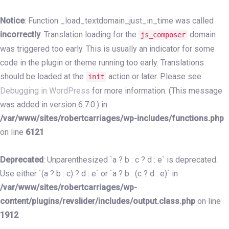
Skip
Skip
links
to
Notice
: Function _load_textdomain_just_in_time was called
primary
incorrectly
. Translation loading for the
domain
js_composer
navigation
was triggered too early. This is usually an indicator for some
Skip
code in the plugin or theme running too early. Translations
to
should be loaded at the
action or later. Please see
init
content
Debugging in WordPress
for more information. (This message
was added in version 6.7.0.) in
/var/www/sites/robertcarriages/wp-includes/functions.php
on line
6121
Deprecated
: Unparenthesized `a ? b : c ? d : e` is deprecated.
Use either `(a ? b : c) ? d : e` or `a ? b : (c ? d : e)` in
/var/www/sites/robertcarriages/wp-
content/plugins/revslider/includes/output.class.php
on line
1912