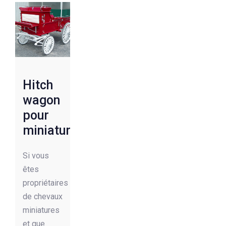
Hitch
wagon
pour
miniature
Si vous
êtes
propriétaires
de chevaux
miniatures
et que