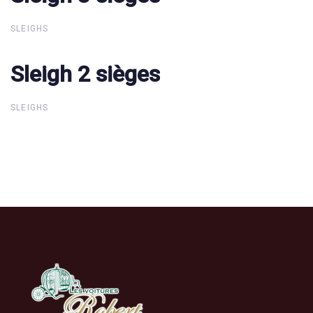
SLEIGHS
Sleigh 2 sièges
Sleigh 2 sièges
SLEIGHS