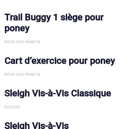
Trail Buggy 1 siège pour
Trail Buggy 1 siège pour
poney
poney
POUR VOS PONEYS
Cart d’exercice pour poney
Cart d’exercice pour poney
POUR VOS PONEYS
Sleigh Vis-à-Vis Classique
Sleigh Vis-à-Vis Classique
SLEIGHS
Sleigh Vis-à-Vis
Sleigh Vis-à-Vis