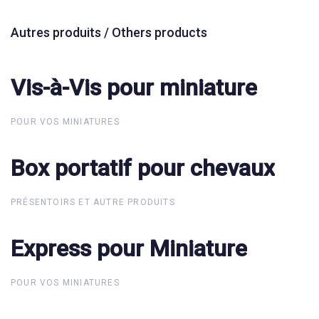
Autres produits / Others products
Vis-à-Vis pour miniature
Vis-à-Vis pour miniature
POUR VOS MINIATURES
Box portatif pour chevaux
Box portatif pour chevaux
PRÉSENTOIRS ET AUTRE PRODUITS
Express pour Miniature
Express pour Miniature
POUR VOS MINIATURES