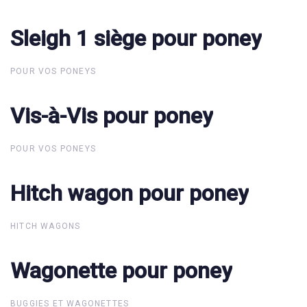
Sleigh 1 siège pour poney
Sleigh 1 siège pour poney
POUR VOS PONEYS
Vis-à-Vis pour poney
Vis-à-Vis pour poney
POUR VOS PONEYS
Hitch wagon pour poney
Hitch wagon pour poney
HITCH WAGONS
Wagonette pour poney
Wagonette pour poney
BUGGIES ET WAGONETTES