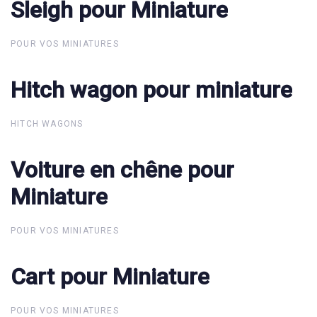
Sleigh pour Miniature
Sleigh pour Miniature
POUR VOS MINIATURES
Hitch wagon pour miniature
Hitch wagon pour miniature
HITCH WAGONS
Voiture en chêne pour
Voiture en chêne pour
Miniature
Miniature
POUR VOS MINIATURES
Cart pour Miniature
Cart pour Miniature
POUR VOS MINIATURES