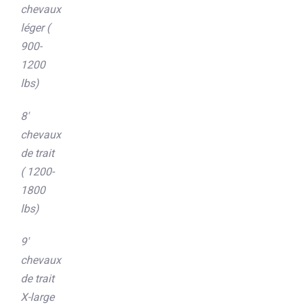
chevaux
léger (
900-
1200
lbs)
8′
chevaux
de trait
( 1200-
1800
lbs)
9′
chevaux
de trait
X-large