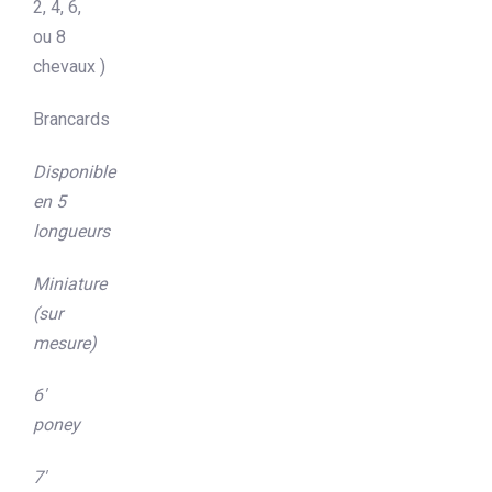
2, 4, 6,
ou 8
chevaux )
Brancards
Disponible
en 5
longueurs
Miniature
(sur
mesure)
6′
poney
7′