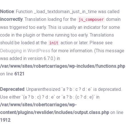
Skip
Skip
links
to
Notice
: Function _load_textdomain_just_in_time was called
primary
incorrectly
. Translation loading for the
domain
js_composer
navigation
was triggered too early. This is usually an indicator for some
Skip
code in the plugin or theme running too early. Translations
to
should be loaded at the
action or later. Please see
init
content
Debugging in WordPress
for more information. (This message
was added in version 6.7.0.) in
/var/www/sites/robertcarriages/wp-includes/functions.php
on line
6121
Deprecated
: Unparenthesized `a ? b : c ? d : e` is deprecated.
Use either `(a ? b : c) ? d : e` or `a ? b : (c ? d : e)` in
/var/www/sites/robertcarriages/wp-
content/plugins/revslider/includes/output.class.php
on line
1912