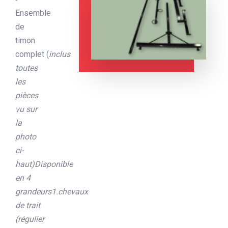
Ensemble
de
timon
complet (
inclus
toutes
les
pièces
vu sur
la
photo
ci-
haut)
Disponible
en 4
grandeurs
1.chevaux
de trait
(régulier