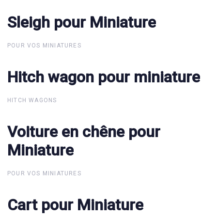
Sleigh pour Miniature
Sleigh pour Miniature
POUR VOS MINIATURES
Hitch wagon pour miniature
Hitch wagon pour miniature
HITCH WAGONS
Voiture en chêne pour
Voiture en chêne pour
Miniature
Miniature
POUR VOS MINIATURES
Cart pour Miniature
Cart pour Miniature