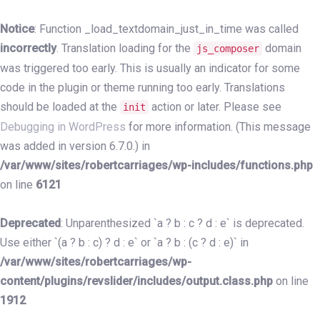
Skip
Skip
links
to
Notice
: Function _load_textdomain_just_in_time was called
primary
incorrectly
. Translation loading for the
domain
js_composer
navigation
was triggered too early. This is usually an indicator for some
Skip
code in the plugin or theme running too early. Translations
to
should be loaded at the
action or later. Please see
init
content
Debugging in WordPress
for more information. (This message
was added in version 6.7.0.) in
/var/www/sites/robertcarriages/wp-includes/functions.php
on line
6121
Deprecated
: Unparenthesized `a ? b : c ? d : e` is deprecated.
Use either `(a ? b : c) ? d : e` or `a ? b : (c ? d : e)` in
/var/www/sites/robertcarriages/wp-
content/plugins/revslider/includes/output.class.php
on line
1912