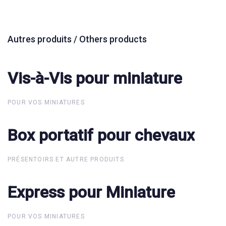
Autres produits / Others products
Vis-à-Vis pour miniature
Vis-à-Vis pour miniature
POUR VOS MINIATURES
Box portatif pour chevaux
Box portatif pour chevaux
PRÉSENTOIRS ET AUTRE PRODUITS
Express pour Miniature
Express pour Miniature
POUR VOS MINIATURES