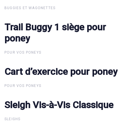
BUGGIES ET WAGONETTES
Trail Buggy 1 siège pour
Trail Buggy 1 siège pour
poney
poney
POUR VOS PONEYS
Cart d’exercice pour poney
Cart d’exercice pour poney
POUR VOS PONEYS
Sleigh Vis-à-Vis Classique
Sleigh Vis-à-Vis Classique
SLEIGHS