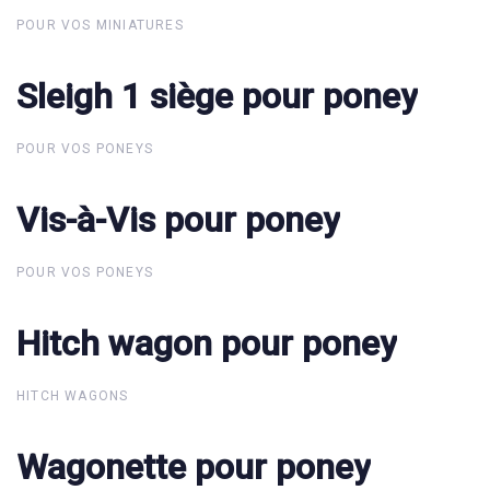
POUR VOS MINIATURES
Sleigh 1 siège pour poney
Sleigh 1 siège pour poney
POUR VOS PONEYS
Vis-à-Vis pour poney
Vis-à-Vis pour poney
POUR VOS PONEYS
Hitch wagon pour poney
Hitch wagon pour poney
HITCH WAGONS
Wagonette pour poney
Wagonette pour poney