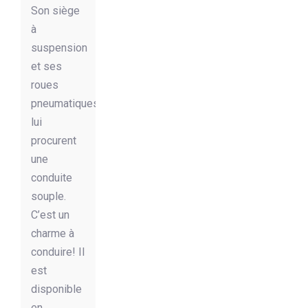
Son siège
à
suspension
et ses
roues
pneumatiques
lui
procurent
une
conduite
souple.
C’est un
charme à
conduire! Il
est
disponible
en