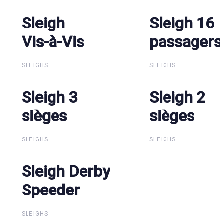
Sleigh
Sleigh
Sleigh 16
Sleigh 16
Vis-à-Vis
Vis-à-Vis
passager
passager
SLEIGHS
SLEIGHS
Sleigh 3
Sleigh 3
Sleigh 2
Sleigh 2
sièges
sièges
sièges
sièges
SLEIGHS
SLEIGHS
Sleigh Derby
Sleigh Derby
Speeder
Speeder
SLEIGHS