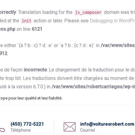
orrectly
. Translation loading for the
domain was trig
js_composer
ded at the
action or later. Please see
Debugging in WordP
init
ons.php
on line
6121
ither `(a ? b : c) ? d : e` or `a ? b : (c ? d : e)` in
/var/www/sites
912
ée de façon
incorrecte
. Le chargement de la traduction pour le 
e trop tôt. Les traductions doivent être chargées au moment de 
té à la version 6.7.0.) in
/var/www/sites/robertcarriages/wp-i
e pour leur qualité et leur fiabilité.
(450) 772-5221
info@voituresrobert.com
Téléphone
Courriel