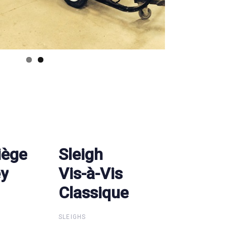
iège
iège
Sleigh
Sleigh
ey
ey
Vis-à-Vis
Vis-à-Vis
Classique
Classique
SLEIGHS