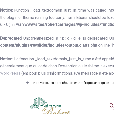
Skip
Skip
links
to
Notice
: Function _load_textdomain_just_in_time was called
inc
primary
the plugin or theme running too early. Translations should be loa
navigation
6.7.0.) in
/var/www/sites/robertcarriages/wp-includes/functi
Skip
to
Deprecated
: Unparenthesized `a ? b : c ? d : e` is deprecated. Use e
content
content/plugins/revslider/includes/output.class.php
on line
1
Notice
: La fonction _load_textdomain_just_in_time a été appel
généralement que du code dans l’extension ou le thème s’exécut
WordPress
(en) pour plus d’informations. (Ce message a été ajou
Nos véhicules sont réputés en Amérique ainsi qu'en Europ