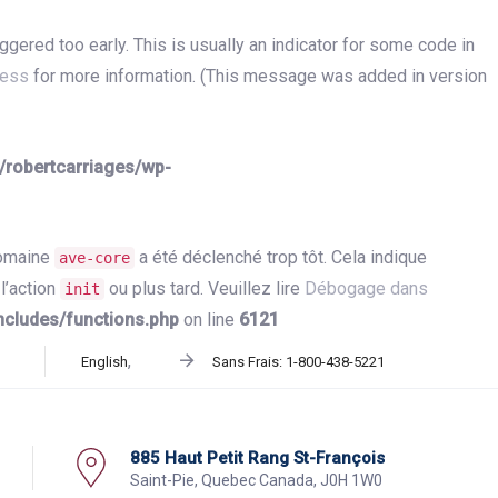
gered too early. This is usually an indicator for some code in
ress
for more information. (This message was added in version
/robertcarriages/wp-
domaine
a été déclenché trop tôt. Cela indique
ave-core
l’action
ou plus tard. Veuillez lire
Débogage dans
init
ncludes/functions.php
on line
6121
Sans Frais:
1-800-438-5221
English
885 Haut Petit Rang St-François
Saint-Pie, Quebec Canada, J0H 1W0