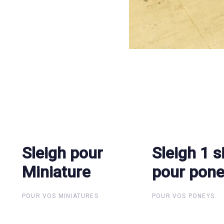
Sleigh pour
Sleigh pour
Sleigh 1 s
Sleigh 1 s
Miniature
Miniature
pour pon
pour pon
POUR VOS MINIATURES
POUR VOS PONEYS