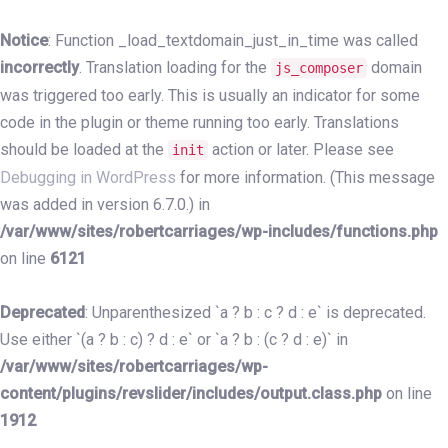
Skip
Skip
links
to
Notice
: Function _load_textdomain_just_in_time was called
primary
incorrectly
. Translation loading for the
domain
js_composer
navigation
was triggered too early. This is usually an indicator for some
Skip
code in the plugin or theme running too early. Translations
to
should be loaded at the
action or later. Please see
init
content
Debugging in WordPress
for more information. (This message
was added in version 6.7.0.) in
/var/www/sites/robertcarriages/wp-includes/functions.php
on line
6121
Deprecated
: Unparenthesized `a ? b : c ? d : e` is deprecated.
Use either `(a ? b : c) ? d : e` or `a ? b : (c ? d : e)` in
/var/www/sites/robertcarriages/wp-
content/plugins/revslider/includes/output.class.php
on line
1912