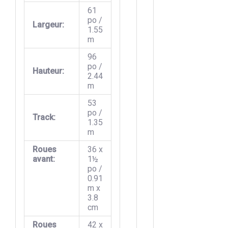
61
po /
Largeur:
1.55
m
96
po /
Hauteur:
2.44
m
53
po /
Track:
1.35
m
Roues
36 x
avant:
1½
po /
0.91
m x
3.8
cm
Roues
42 x