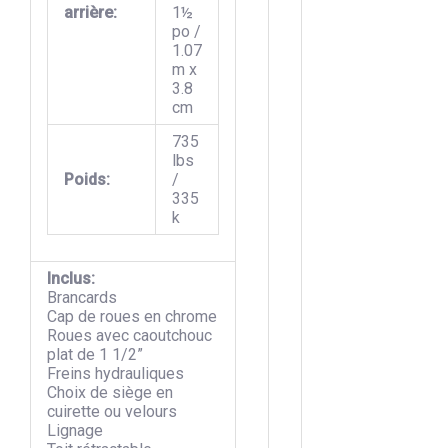
arrière:
1½
po /
1.07
m x
3.8
cm
735
lbs
Poids:
/
335
k
Inclus:
Brancards
Cap de roues en chrome
Roues avec caoutchouc
plat de 1 1/2”
Freins hydrauliques
Choix de siège en
cuirette ou velours
Lignage