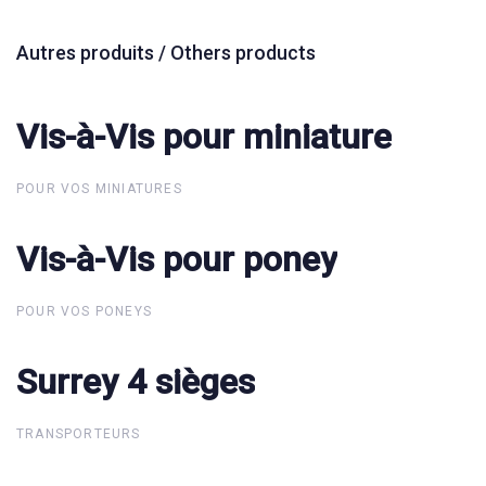
Autres produits / Others products
Vis-à-Vis pour miniature
Vis-à-Vis pour miniature
POUR VOS MINIATURES
Vis-à-Vis pour poney
Vis-à-Vis pour poney
POUR VOS PONEYS
Surrey 4 sièges
Surrey 4 sièges
TRANSPORTEURS