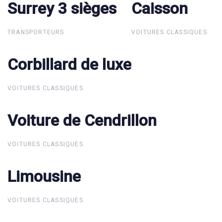
Surrey 3 sièges
Surrey 3 sièges
Caisson
Caisson
TRANSPORTEURS
VOITURES CLASSIQUES
Corbillard de luxe
Corbillard de luxe
VOITURES CLASSIQUES
Voiture de Cendrillon
Voiture de Cendrillon
VOITURES CLASSIQUES
Limousine
Limousine
VOITURES CLASSIQUES