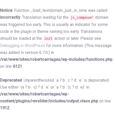
Skip
Skip
links
to
Notice
: Function _load_textdomain_just_in_time was called
primary
incorrectly
. Translation loading for the
domain
js_composer
navigation
was triggered too early. This is usually an indicator for some
Skip
code in the plugin or theme running too early. Translations
to
should be loaded at the
action or later. Please see
init
content
Debugging in WordPress
for more information. (This message
was added in version 6.7.0.) in
/var/www/sites/robertcarriages/wp-includes/functions.php
on line
6121
Deprecated
: Unparenthesized `a ? b : c ? d : e` is deprecated.
Use either `(a ? b : c) ? d : e` or `a ? b : (c ? d : e)` in
/var/www/sites/robertcarriages/wp-
content/plugins/revslider/includes/output.class.php
on line
1912