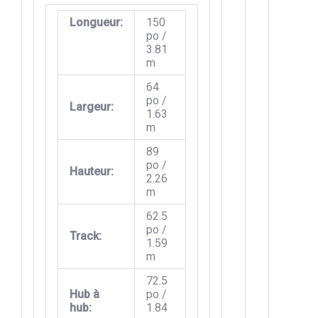
Longueur:
150
po /
3.81
m
64
po /
Largeur:
1.63
m
89
po /
Hauteur:
2.26
m
62.5
po /
Track:
1.59
m
72.5
Hub à
po /
hub:
1.84