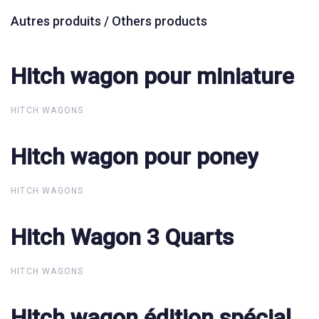
Autres produits / Others products
Hitch wagon pour miniature
Hitch wagon pour miniature
HITCH WAGONS
Hitch wagon pour poney
Hitch wagon pour poney
HITCH WAGONS
Hitch Wagon 3 Quarts
Hitch Wagon 3 Quarts
HITCH WAGONS
Hitch wagon édition spécial
Hitch wagon édition spécial