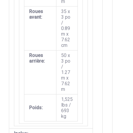
m
Roues
35 x
avant:
3 po
/
0.89
m x
7.62
cm
Roues
50 x
arrière:
3 po
/
1.27
m x
7.62
m
1,525
lbs /
Poids:
693
kg