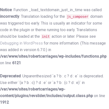
Skip
Skip
links
to
Notice
: Function _load_textdomain_just_in_time was called
primary
incorrectly
. Translation loading for the
domain
js_composer
navigation
was triggered too early. This is usually an indicator for some
Skip
code in the plugin or theme running too early. Translations
to
should be loaded at the
action or later. Please see
init
content
Debugging in WordPress
for more information. (This message
was added in version 6.7.0.) in
/var/www/sites/robertcarriages/wp-includes/functions.php
on line
6121
Deprecated
: Unparenthesized `a ? b : c ? d : e` is deprecated.
Use either `(a ? b : c) ? d : e` or `a ? b : (c ? d : e)` in
/var/www/sites/robertcarriages/wp-
content/plugins/revslider/includes/output.class.php
on line
1912