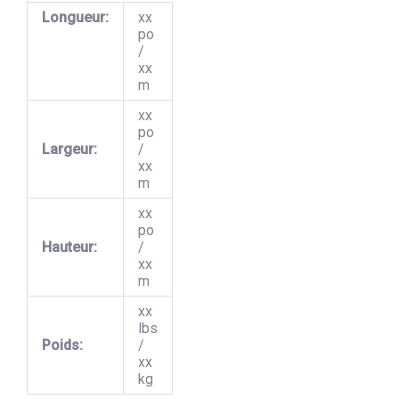
Longueur:
xx
po
/
xx
m
xx
po
Largeur:
/
xx
m
xx
po
Hauteur:
/
xx
m
xx
lbs
Poids:
/
xx
kg