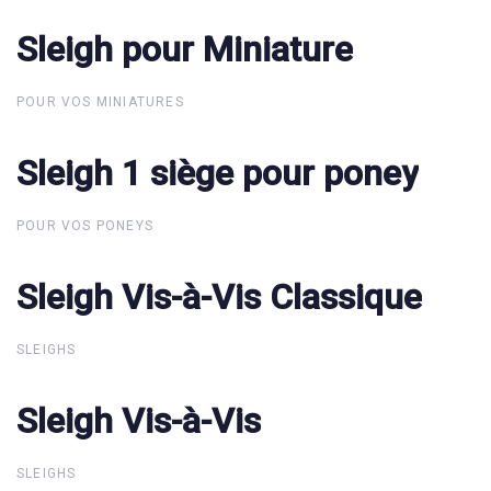
Sleigh pour Miniature
Sleigh pour Miniature
POUR VOS MINIATURES
Sleigh 1 siège pour poney
Sleigh 1 siège pour poney
POUR VOS PONEYS
Sleigh Vis-à-Vis Classique
Sleigh Vis-à-Vis Classique
SLEIGHS
Sleigh Vis-à-Vis
Sleigh Vis-à-Vis
SLEIGHS