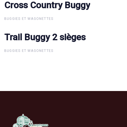
Cross Country Buggy
Cross Country Buggy
BUGGIES ET WAGONETTES
Trail Buggy 2 sièges
Trail Buggy 2 sièges
BUGGIES ET WAGONETTES