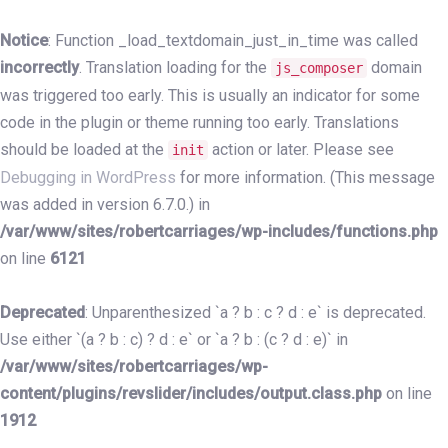
Skip
Skip
links
to
Notice
: Function _load_textdomain_just_in_time was called
primary
incorrectly
. Translation loading for the
domain
js_composer
navigation
was triggered too early. This is usually an indicator for some
Skip
code in the plugin or theme running too early. Translations
to
should be loaded at the
action or later. Please see
init
content
Debugging in WordPress
for more information. (This message
was added in version 6.7.0.) in
/var/www/sites/robertcarriages/wp-includes/functions.php
on line
6121
Deprecated
: Unparenthesized `a ? b : c ? d : e` is deprecated.
Use either `(a ? b : c) ? d : e` or `a ? b : (c ? d : e)` in
/var/www/sites/robertcarriages/wp-
content/plugins/revslider/includes/output.class.php
on line
1912