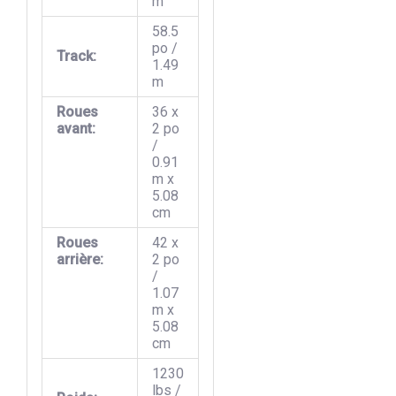
m
58.5
po /
Track:
1.49
m
Roues
36 x
avant:
2 po
/
0.91
m x
5.08
cm
Roues
42 x
arrière:
2 po
/
1.07
m x
5.08
cm
1230
lbs /