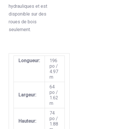
hydrauliques et est
disponible sur des
roues de bois
seulement.
Longueur:
196
po /
4.97
m
64
po /
Largeur:
1.62
m
74
po /
Hauteur:
1.88